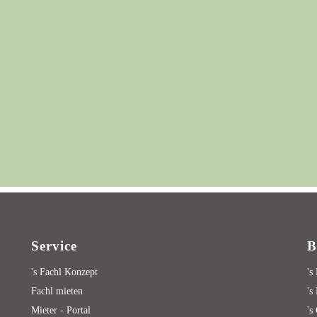
Service
B
's Fachl Konzept
's
Fachl mieten
's
Mieter - Portal
's