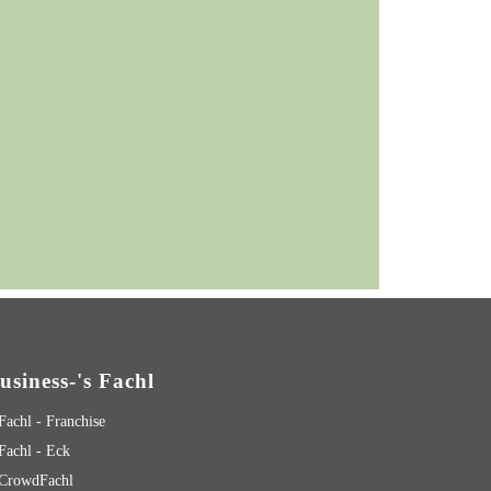
usiness-'s Fachl
 Fachl - Franchise
 Fachl - Eck
 CrowdFachl