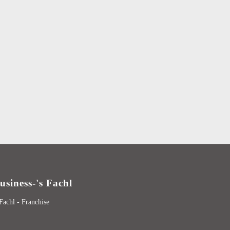
usiness-'s Fachl
 Fachl - Franchise