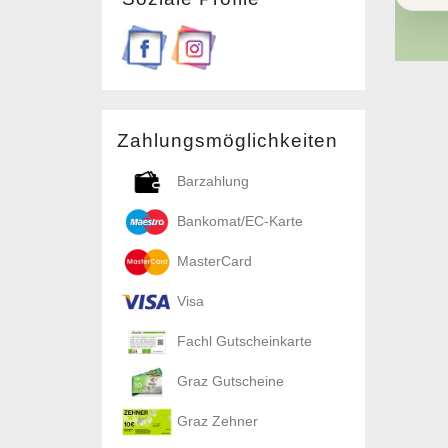
Zahlungsmöglichkeiten
Barzahlung
Bankomat/EC-Karte
MasterCard
Visa
Fachl Gutscheinkarte
Graz Gutscheine
Graz Zehner