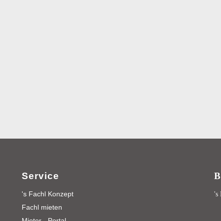
Service
B
's Fachl Konzept
's
Fachl mieten
Mieter - Portal